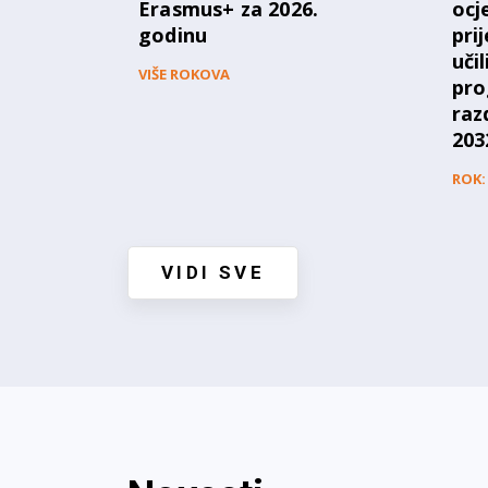
Erasmus+ za 2026.
ocj
godinu
pri
uči
VIŠE ROKOVA
pro
raz
203
ROK: 
VIDI SVE