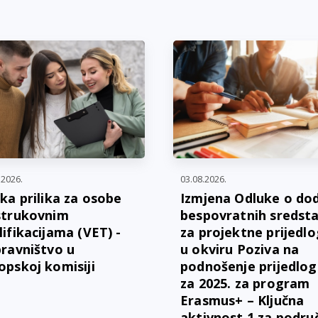
.2026.
03.08.2026.
ika prilika za osobe
Izmjena Odluke o dod
strukovnim
bespovratnih sredst
lifikacijama (VET) -
za projektne prijedl
pravništvo u
u okviru Poziva na
opskoj komisiji
podnošenje prijedlo
za 2025. za program
Erasmus+ – Ključna
aktivnost 1 za podru