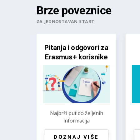
Brze poveznice
ZA JEDNOSTAVAN START
Korak po korak do
O
Erasmus+ projekta
Prethodni
Od ideje do uspješne
Is
provedbe
DOZNAJ VIŠE