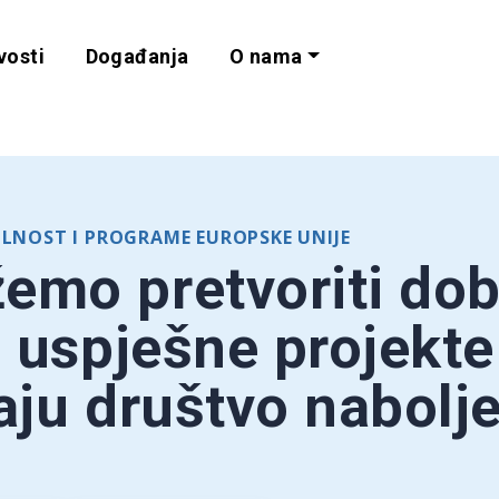
vosti
Događanja
O nama
lnost i programe 
ILNOST I PROGRAME EUROPSKE UNIJE
mo pretvoriti dob
u uspješne projekte
aju društvo nabolje