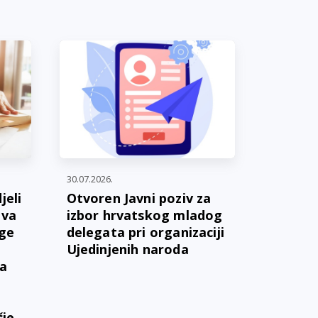
30.07.2026.
jeli
Otvoren Javni poziv za
ava
izbor hrvatskog mladog
oge
delegata pri organizaciji
Ujedinjenih naroda
ga
čje