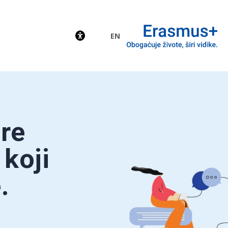
EN
EU
re
 koji
.