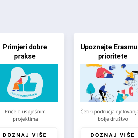
tvoren Erasmus+
Otvoren ESS natje
natječaj za 2026.
za 2026.
koristite prilike za rast i
Prilike za volontiranje 
razvoj
solidarna djela
DOZNAJ VIŠE
DOZNAJ VIŠE