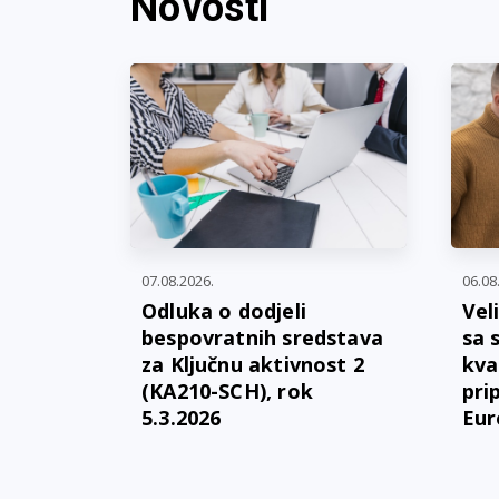
Novosti
07.08.2026.
06.08
Odluka o dodjeli
Vel
bespovratnih sredstava
sa 
za Ključnu aktivnost 2
kva
(KA210-SCH), rok
pri
5.3.2026
Eur