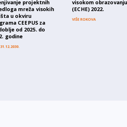
enjivanje projektnih
visokom obrazovanj
jedloga mreža visokih
(ECHE) 2022.
lišta u okviru
VIŠE ROKOVA
grama CEEPUS za
doblje od 2025. do
2. godine
31.12.2030.