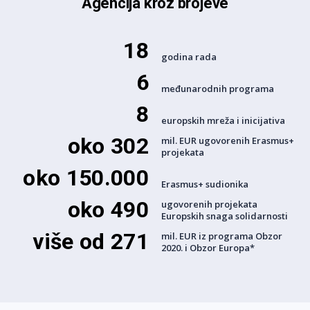
Agencija kroz brojeve
18
godina rada
6
međunarodnih programa
8
europskih mreža i inicijativa
oko 302
mil. EUR ugovorenih Erasmus+
projekata
oko 150.000
Erasmus+ sudionika
oko 490
ugovorenih projekata
Europskih snaga solidarnosti
više od 271
mil. EUR iz programa Obzor
2020. i Obzor Europa*