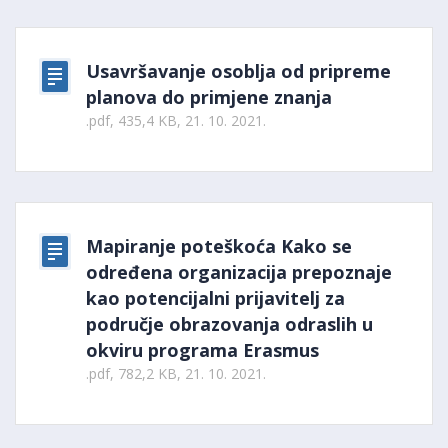
Usavršavanje osoblja od pripreme
planova do primjene znanja
.pdf, 435,4 KB, 21. 10. 2021.
Mapiranje poteškoća Kako se
određena organizacija prepoznaje
kao potencijalni prijavitelj za
područje obrazovanja odraslih u
okviru programa Erasmus
.pdf, 782,2 KB, 21. 10. 2021.