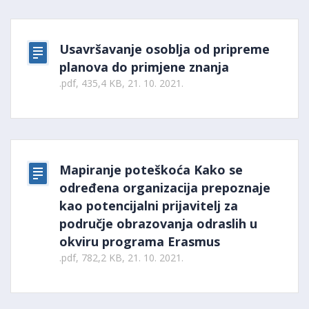
Usavršavanje osoblja od pripreme
planova do primjene znanja
.pdf, 435,4 KB, 21. 10. 2021.
Mapiranje poteškoća Kako se
određena organizacija prepoznaje
kao potencijalni prijavitelj za
područje obrazovanja odraslih u
okviru programa Erasmus
.pdf, 782,2 KB, 21. 10. 2021.