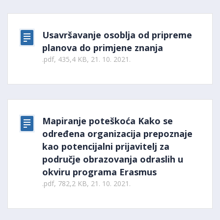
Usavršavanje osoblja od pripreme
planova do primjene znanja
.pdf, 435,4 KB, 21. 10. 2021.
Mapiranje poteškoća Kako se
određena organizacija prepoznaje
kao potencijalni prijavitelj za
područje obrazovanja odraslih u
okviru programa Erasmus
.pdf, 782,2 KB, 21. 10. 2021.