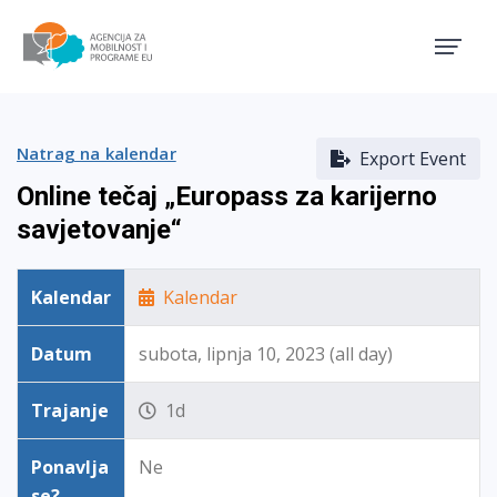
Agencija za mobilnost i pro
Natrag na kalendar
Export Event
Online tečaj „Europass za karijerno
savjetovanje“
Kalendar
Kalendar
Datum
subota, lipnja 10, 2023 (all day)
Trajanje
1d
Ponavlja
Ne
se?