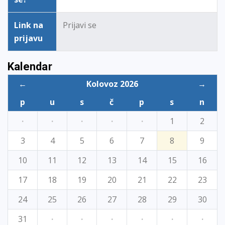
Link na
Prijavi se
prijavu
Kalendar
←
Kolovoz 2026
→
p
u
s
č
p
s
n
·
·
·
·
·
1
2
3
4
5
6
7
8
9
10
11
12
13
14
15
16
17
18
19
20
21
22
23
24
25
26
27
28
29
30
31
·
·
·
·
·
·