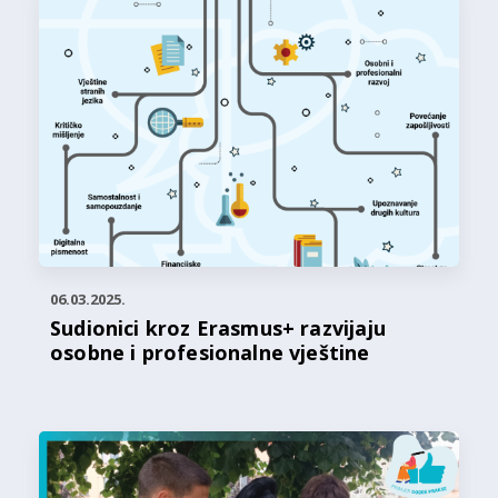
06.03.2025.
Sudionici kroz Erasmus+ razvijaju
osobne i profesionalne vještine