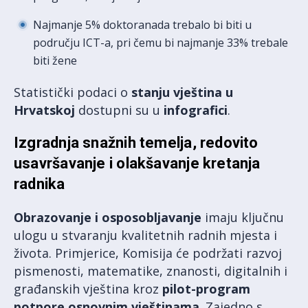
Najmanje 5% doktoranada trebalo bi biti u
području ICT-a, pri čemu bi najmanje 33% trebale
biti žene
Statistički podaci o
stanju vještina u
Hrvatskoj
dostupni su u
infografici
.
Izgradnja snažnih temelja, redovito
usavršavanje i olakšavanje kretanja
radnika
Obrazovanje i osposobljavanje
imaju ključnu
ulogu u stvaranju kvalitetnih radnih mjesta i
života. Primjerice, Komisija će podržati razvoj
pismenosti, matematike, znanosti, digitalnih i
građanskih vještina kroz
pilot-program
potpore osnovnim vještinama
. Zajedno s