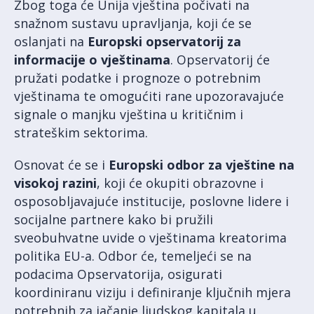
Zbog toga će Unija vještina počivati na
snažnom sustavu upravljanja, koji će se
oslanjati na
Europski opservatorij za
informacije o vještinama
. Opservatorij će
pružati podatke i prognoze o potrebnim
vještinama te omogućiti rane upozoravajuće
signale o manjku vještina u kritičnim i
strateškim sektorima.
Osnovat će se i
Europski odbor za vještine na
visokoj razini
, koji će okupiti obrazovne i
osposobljavajuće institucije, poslovne lidere i
socijalne partnere kako bi pružili
sveobuhvatne uvide o vještinama kreatorima
politika EU-a. Odbor će, temeljeći se na
podacima Opservatorija, osigurati
koordiniranu viziju i definiranje ključnih mjera
potrebnih za jačanje ljudskog kapitala u