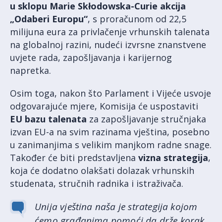
u sklopu Marie Skłodowska-Curie akcija
„Odaberi Europu“
, s proračunom od 22,5
milijuna eura za privlačenje vrhunskih talenata
na globalnoj razini, nudeći izvrsne znanstvene
uvjete rada, zapošljavanja i karijernog
napretka.
Osim toga, nakon što Parlament i Vijeće usvoje
odgovarajuće mjere, Komisija će uspostaviti
EU bazu talenata
za zapošljavanje stručnjaka
izvan EU-a na svim razinama vještina, posebno
u zanimanjima s velikim manjkom radne snage.
Također će biti predstavljena
vizna strategija
,
koja će dodatno olakšati dolazak vrhunskih
studenata, stručnih radnika i istraživača.
Unija vještina naša je strategija kojom
ćemo građanima pomoći da drže korak