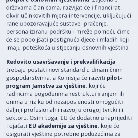
državama članicama, razvijat će i financirati
okvir učinkovitih mjera intervencije, uključujući
rane upozoravajuće sustave, praćenje,
personaliziranu podršku i mreže pomoći, čime
će se poboljšati postignuća djece i mladih koji
imaju poteškoća u stjecanju osnovnih vještina.
Redovito usavršavanje i prekvalifikacija
trebaju postati novi standard u dinamičnim
gospodarstvima, a Komisija će razviti
pilot-
program Jamstva za vještine
, koji će
radnicima pogođenima restrukturiranjem ili
onima u riziku od nezaposlenosti omogućiti
daljnji profesionalni razvoj u drugoj tvrtki ili
sektoru. Osim toga, EU će dodatno unaprijediti
i ojačati
EU akademije za vještine
, koje će
osigurati vještine potrebne poduzećima za