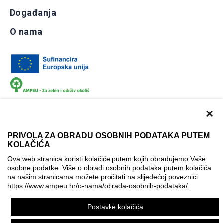
Događanja
O nama
×
PRIVOLA ZA OBRADU OSOBNIH PODATAKA PUTEM
KOLAČIĆA
Dokumentacija
Uvjeti korištenja
Kontakti
Ova web stranica koristi kolačiće putem kojih obrađujemo Vaše
Izjava o pristupačnosti
osobne podatke. Više o obradi osobnih podataka putem kolačića
na našim stranicama možete pročitati na slijedećoj poveznici
Politika korištenja kolačića
Postavke kolačića
https://www.ampeu.hr/o-nama/obrada-osobnih-podataka/
.
© AMPEU, 2026.
Postavke kolačića
Ova mrežna stranica je ostvarena uz financijsku potporu