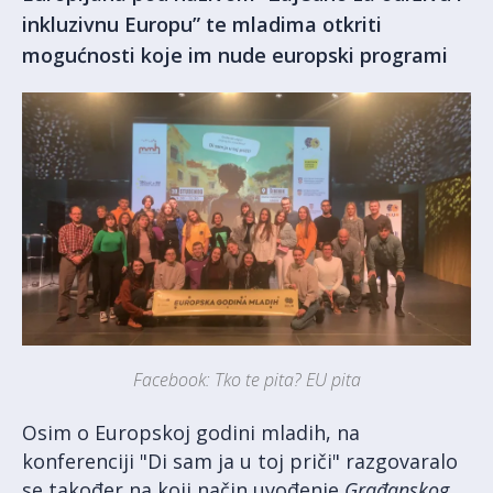
inkluzivnu Europu” te mladima otkriti
mogućnosti koje im nude europski programi
Facebook: Tko te pita? EU pita
Osim o Europskoj godini mladih, na
konferenciji "Di sam ja u toj priči" razgovaralo
se također na koji način uvođenje
Građanskog