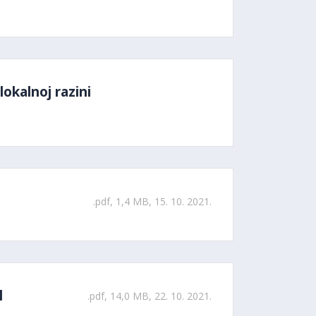
okalnoj razini
.pdf, 1,4 MB, 15. 10. 2021.
l
.pdf, 14,0 MB, 22. 10. 2021.