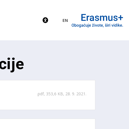
EN
EU
cije
.pdf, 353,6 KB, 28. 9. 2021.