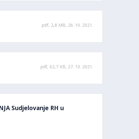
.pdf, 2,8 MB, 26. 10. 2021.
.pdf, 62,7 KB, 27. 10. 2021.
A Sudjelovanje RH u