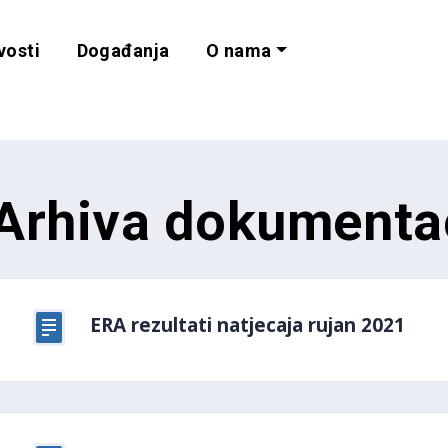
vosti
Događanja
O nama
lnost i programe 
Arhiva dokumenta
ERA rezultati natjecaja rujan 2021