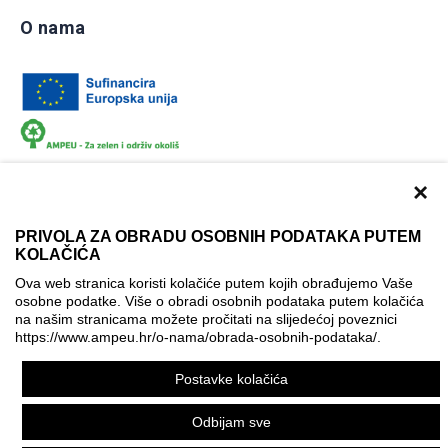
O nama
×
PRIVOLA ZA OBRADU OSOBNIH PODATAKA PUTEM
KOLAČIĆA
Dokumentacija
Uvjeti korištenja
Kontakti
Ova web stranica koristi kolačiće putem kojih obrađujemo Vaše
Izjava o pristupačnosti
osobne podatke. Više o obradi osobnih podataka putem kolačića
na našim stranicama možete pročitati na slijedećoj poveznici
Politika korištenja kolačića
Postavke kolačića
https://www.ampeu.hr/o-nama/obrada-osobnih-podataka/
.
© AMPEU, 2026.
Postavke kolačića
Ova mrežna stranica je ostvarena uz financijsku potporu
Europske komisije. Ona izražava isključivo stajalište autora
Odbijam sve
mrežne stranice i Komisija se ne može smatrati odgovornom