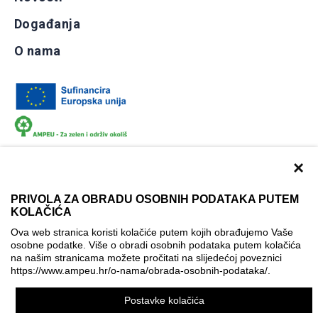
Događanja
O nama
×
PRIVOLA ZA OBRADU OSOBNIH PODATAKA PUTEM
KOLAČIĆA
Dokumentacija
Uvjeti korištenja
Kontakti
Ova web stranica koristi kolačiće putem kojih obrađujemo Vaše
Izjava o pristupačnosti
osobne podatke. Više o obradi osobnih podataka putem kolačića
na našim stranicama možete pročitati na slijedećoj poveznici
Politika korištenja kolačića
Postavke kolačića
https://www.ampeu.hr/o-nama/obrada-osobnih-podataka/
.
© AMPEU, 2026.
Postavke kolačića
Ova mrežna stranica je ostvarena uz financijsku potporu