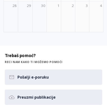
28
29
30
1
2
3
4
Trebaš pomoć?
RECI NAM KAKO TI MOŽEMO POMOĆI
Pošalji e-poruku
Preuzmi publikacije