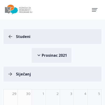
Agencija za mobilnost i pro
Studeni
Prosinac 2021
Siječanj
29
30
1
2
3
4
5