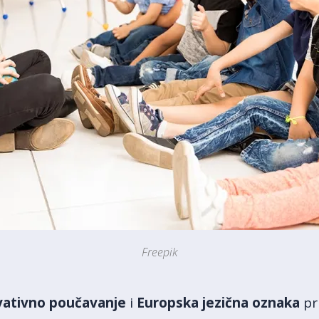
Freepik
vativno poučavanje
i
Europska jezična oznaka
pr