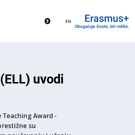
EN
EU
(ELL) uvodi
e Teaching Award -
prestižne su