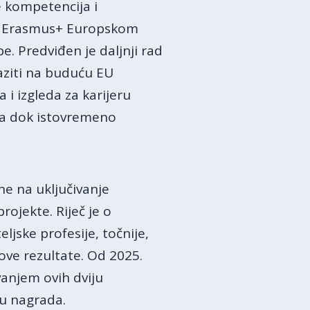
e kompetencija i
ma Erasmus+ Europskom
. Predviđen je daljnji rad
aziti na buduću EU
 i izgleda za karijeru
ima dok istovremeno
ene na uključivanje
ojekte. Riječ je o
ljske profesije, točnije,
ove rezultate. Od 2025.
vanjem ovih dviju
ju nagrada.