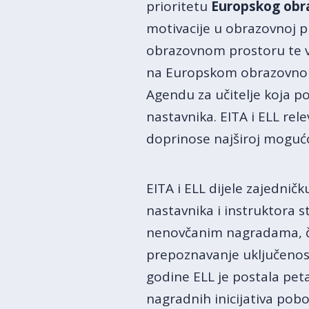
prioritetu
Europskog obr
motivacije u obrazovnoj 
obrazovnom prostoru te va
na Europskom obrazovnom p
Agendu za učitelje koja po
nastavnika. EITA i ELL rel
doprinose najširoj mogućoj
EITA i ELL dijele zajedničk
nastavnika i instruktora s
nenovčanim nagradama, čiji 
prepoznavanje uključenost
godine ELL je postala pet
nagradnih inicijativa pobol