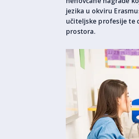
nenovčane nagrade koj
jezika u okviru Erasmu
učiteljske profesije t
prostora.