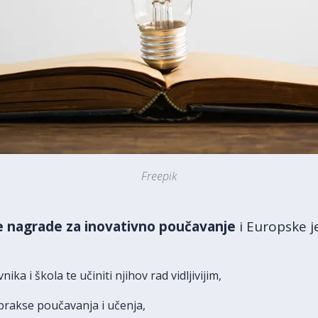
Freepik
ske nagrade za inovativno poučavanje
i Europske j
ika i škola te učiniti njihov rad vidljivijim,
 prakse poučavanja i učenja,