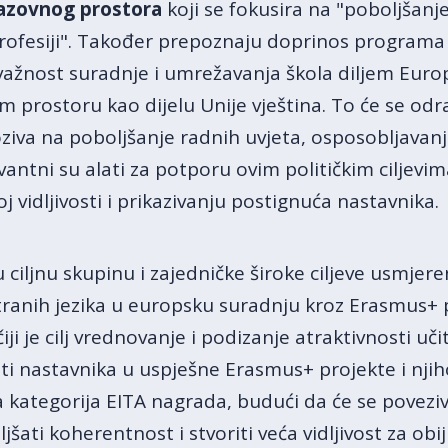
azovnog prostora
koji se fokusira na "poboljšanj
profesiji". Također prepoznaju doprinos progra
žnost suradnje i umrežavanja škola diljem Europe
rostoru kao dijelu Unije vještina. To će se odr
ziva na poboljšanje radnih uvjeta, osposobljavanja
evantni su alati za potporu ovim političkim ciljev
 vidljivosti i prikazivanju postignuća nastavnika.
u ciljnu skupinu i zajedničke široke ciljeve usmjer
tranih jezika u europsku suradnju kroz Erasmus+ pr
je cilj vrednovanje i podizanje atraktivnosti učite
i nastavnika u uspješne Erasmus+ projekte i njih
a kategorija EITA nagrada, budući da će se povezi
jšati koherentnost i stvoriti veća vidljivost za obi