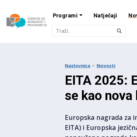
Programi
Natječaji
No
Agencija za mobi
Naslovnica
Novosti
EITA 2025: E
se kao nova 
Europska nagrada za i
EITA) i Europska jezič