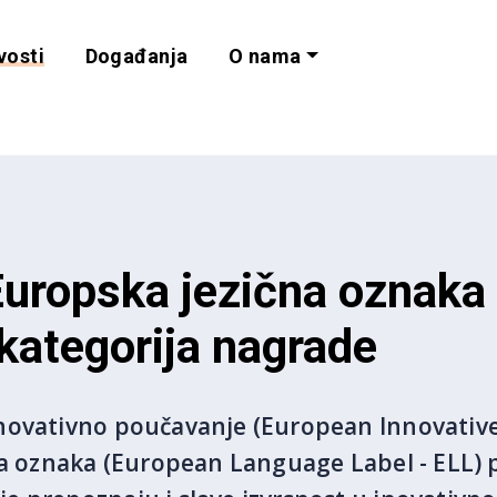
vosti
Događanja
O nama
lnost i programe 
uropska jezična oznaka 
kategorija nagrade
novativno poučavanje (European Innovativ
na oznaka (European Language Label - ELL) 