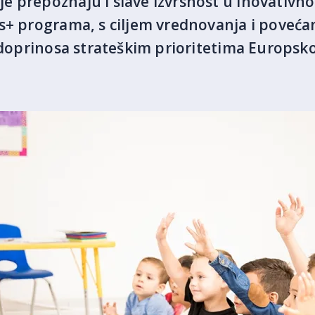
e prepoznaju i slave izvrsnost u inovativn
s+ programa, s ciljem vrednovanja i povećan
e doprinosa strateškim prioritetima Europs