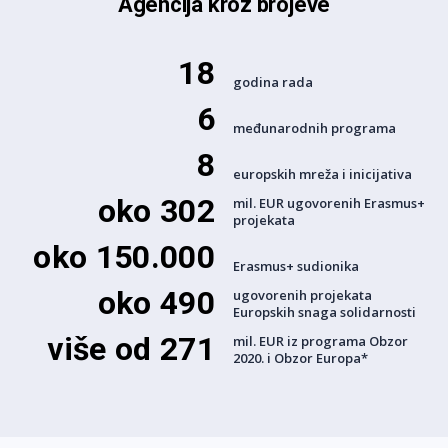
Agencija kroz brojeve
18
godina rada
6
međunarodnih programa
8
europskih mreža i inicijativa
oko 302
mil. EUR ugovorenih Erasmus+
projekata
oko 150.000
Erasmus+ sudionika
oko 490
ugovorenih projekata
Europskih snaga solidarnosti
više od 271
mil. EUR iz programa Obzor
2020. i Obzor Europa*