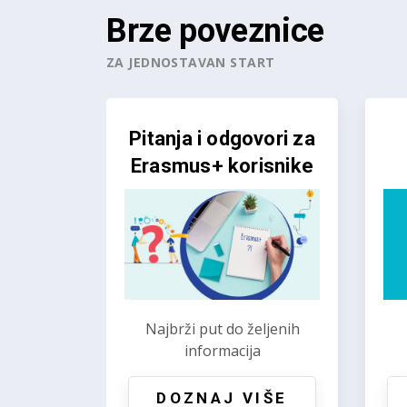
Brze poveznice
ZA JEDNOSTAVAN START
Korak po korak do
O
Erasmus+ projekta
Prethodni
Od ideje do uspješne
Is
provedbe
DOZNAJ VIŠE