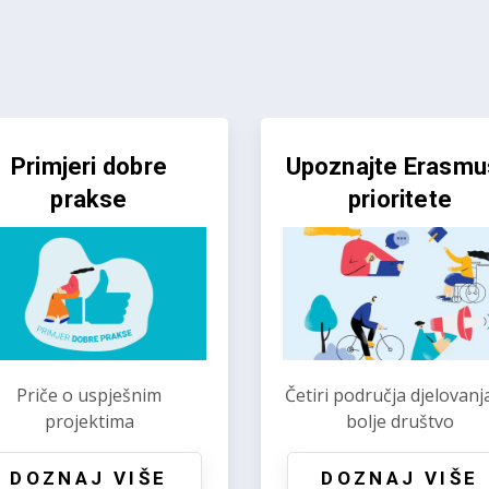
tvoren Erasmus+
Otvoren ESS natje
natječaj za 2026.
za 2026.
koristite prilike za rast i
Prilike za volontiranje 
razvoj
solidarna djela
DOZNAJ VIŠE
DOZNAJ VIŠE