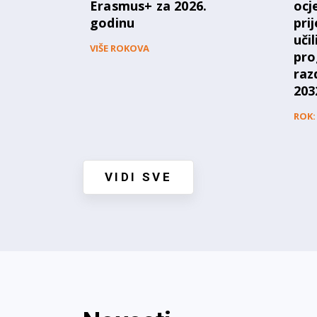
Erasmus+ za 2026.
ocj
godinu
pri
uči
VIŠE ROKOVA
pro
raz
203
ROK: 
VIDI SVE