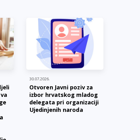
30.07.2026.
jeli
Otvoren Javni poziv za
ava
izbor hrvatskog mladog
oge
delegata pri organizaciji
Ujedinjenih naroda
ga
čje