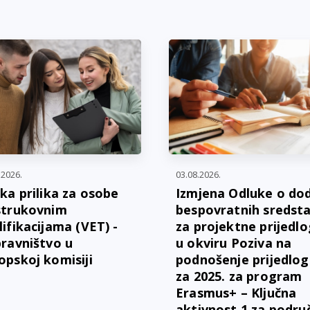
.2026.
03.08.2026.
ika prilika za osobe
Izmjena Odluke o dod
strukovnim
bespovratnih sredst
lifikacijama (VET) -
za projektne prijedl
pravništvo u
u okviru Poziva na
opskoj komisiji
podnošenje prijedlo
za 2025. za program
Erasmus+ – Ključna
aktivnost 1 za podru