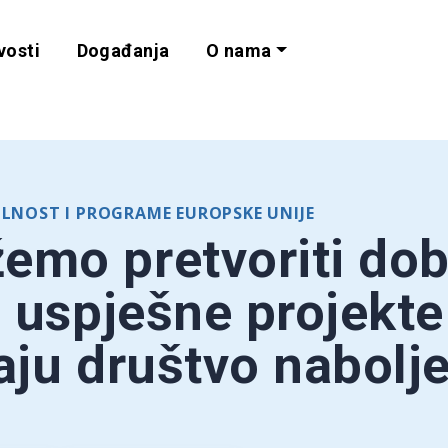
vosti
Događanja
O nama
lnost i programe 
ILNOST I PROGRAME EUROPSKE UNIJE
mo pretvoriti dob
u uspješne projekte
aju društvo nabolje