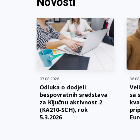
Novosti
07.08.2026.
06.08
Odluka o dodjeli
Vel
bespovratnih sredstava
sa 
za Ključnu aktivnost 2
kva
(KA210-SCH), rok
pri
5.3.2026
Eur