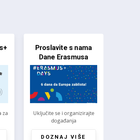
čaj
Prelistajte online
publikacije
Idući
i
Zanimljvo, edukativno,
informativno
DOZNAJ VIŠE