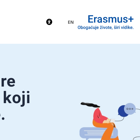
EN
EU
re
 koji
.