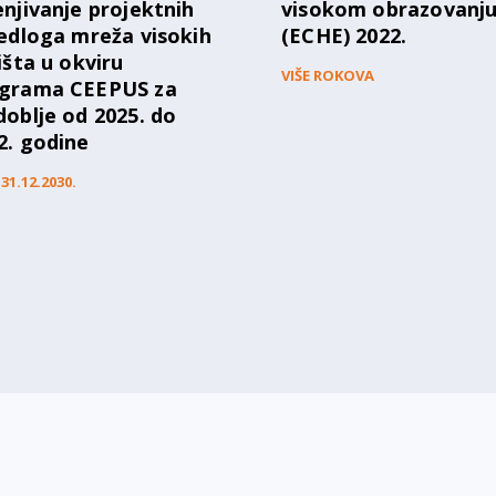
enjivanje projektnih
visokom obrazovanj
jedloga mreža visokih
(ECHE) 2022.
lišta u okviru
VIŠE ROKOVA
grama CEEPUS za
doblje od 2025. do
2. godine
31.12.2030.