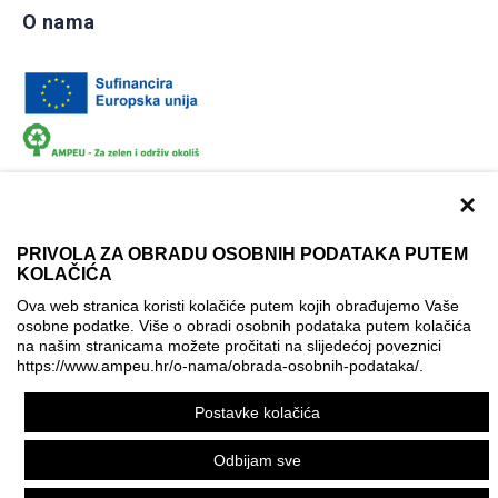
O nama
×
PRIVOLA ZA OBRADU OSOBNIH PODATAKA PUTEM
KOLAČIĆA
Dokumentacija
Uvjeti korištenja
Kontakti
Ova web stranica koristi kolačiće putem kojih obrađujemo Vaše
Izjava o pristupačnosti
osobne podatke. Više o obradi osobnih podataka putem kolačića
na našim stranicama možete pročitati na slijedećoj poveznici
Politika korištenja kolačića
Postavke kolačića
https://www.ampeu.hr/o-nama/obrada-osobnih-podataka/
.
© AMPEU, 2026.
Postavke kolačića
Ova mrežna stranica je ostvarena uz financijsku potporu
Europske komisije. Ona izražava isključivo stajalište autora
Odbijam sve
mrežne stranice i Komisija se ne može smatrati odgovornom