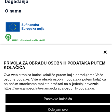
Događanja
O nama
×
PRIVOLA ZA OBRADU OSOBNIH PODATAKA PUTEM
KOLAČIĆA
Dokumentacija
Uvjeti korištenja
Kontakti
Ova web stranica koristi kolačiće putem kojih obrađujemo Vaše
Izjava o pristupačnosti
osobne podatke. Više o obradi osobnih podataka putem kolačića
na našim stranicama možete pročitati na slijedećoj poveznici
Politika korištenja kolačića
Postavke kolačića
https://www.ampeu.hr/o-nama/obrada-osobnih-podataka/
.
© AMPEU, 2026.
Postavke kolačića
Ova mrežna stranica je ostvarena uz financijsku potporu
Europske komisije. Ona izražava isključivo stajalište autora
Odbijam sve