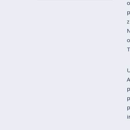
o
p
z
N
o
T
U
A
p
p
p
i