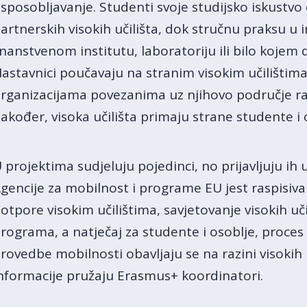
sposobljavanje. Studenti svoje studijsko iskust
artnerskih visokih učilišta, dok stručnu praksu u
nanstvenom institutu, laboratoriju ili bilo koje
astavnici poučavaju na stranim visokim učilištima 
rganizacijama povezanima uz njihovo područje rad
akođer, visoka učilišta primaju strane studente i o
 projektima sudjeluju pojedinci, no prijavljuju ih 
gencije za mobilnost i programe EU jest raspisivan
otpore visokim učilištima, savjetovanje visokih uč
rograma, a natječaj za studente i osoblje, proces
rovedbe mobilnosti obavljaju se na razini visokih 
nformacije pružaju Erasmus+ koordinatori.