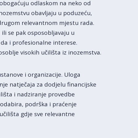
vo obogaćuju odlaskom na neko od
 inozemstvu obavljaju u poduzeću,
m drugom relevantnom mjestu rada.
ili se pak osposobljavaju u
a i profesionalne interese.
soblje visokih učilišta iz inozemstva.
ustanove i organizacije. Uloga
je natječaja za dodjelu financijske
ilišta i nadziranje provedbe
 odabira, podrška i praćenje
učilišta gdje sve relevantne