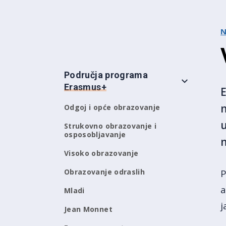
N
Područja programa
Erasmus+
n
Odgoj i opće obrazovanje
u
Strukovno obrazovanje i
osposobljavanje
n
Visoko obrazovanje
Obrazovanje odraslih
P
a
Mladi
j
Jean Monnet