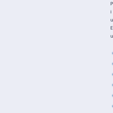
P
i
u
E
u