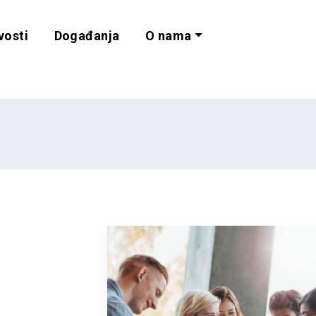
vosti
Događanja
O nama
lnost i programe 