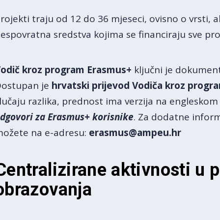
rojekti traju od 12 do 36 mjeseci, ovisno o vrsti, a
espovratna sredstva kojima se financiraju sve pro
odič kroz program Erasmus
+
ključni je dokument 
ostupan je
hrvatski prijevod Vodiča kroz prog
lučaju razlika, prednost ima verzija na engleskom 
dgovori za Erasmus+ korisnike
. Za dodatne inform
ožete na e-adresu:
erasmus@ampeu.hr
Centralizirane aktivnosti u 
obrazovanja