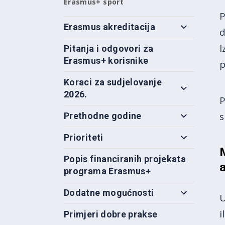
Erasmus+ sport
P
Erasmus akreditacija
d
I
Pitanja i odgovori za
Erasmus+ korisnike
p
Koraci za sudjelovanje
2026.
P
s
Prethodne godine
Prioriteti
Popis financiranih projekata
programa Erasmus+
Dodatne mogućnosti
U
i
Primjeri dobre prakse