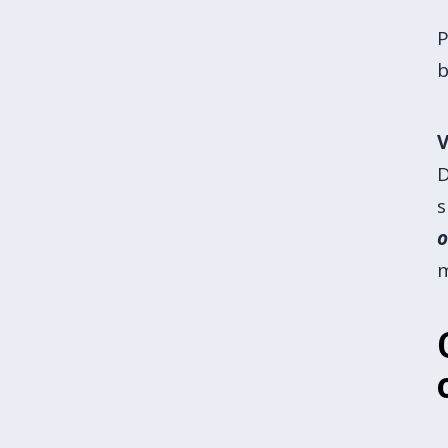
P
b
V
D
s
o
m