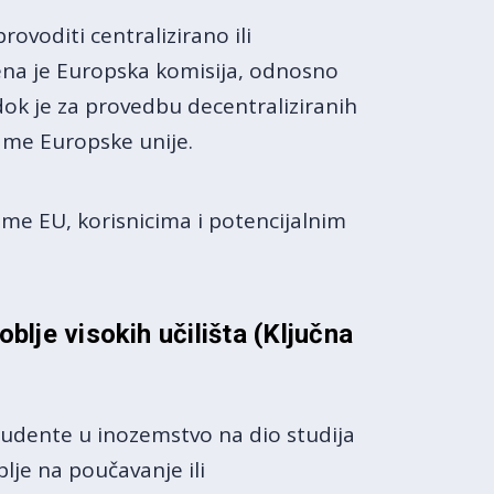
ovoditi centralizirano ili
žena je Europska komisija, odnosno
 dok je za provedbu decentraliziranih
ame Europske unije.
rame EU, korisnicima i potencijalnim
blje visokih učilišta
(Ključna
studente u inozemstvo na dio studija
lje na poučavanje ili