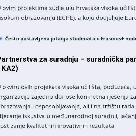
 ovim projektima sudjeluju hrvatska visoka učilišt
isokom obrazovanju (ECHE), a koju dodjeljuje Eur
Često postavljena pitanja studenata o Erasmus+ mob
Partnerstva za suradnju – suradnička pa
- KA2)
 okviru ovih projekata visoka učilišta, poduzeća, u
rganizacije zajedno donose konkretna rješenja z
brazovanja i osposobljavanja, ali i na tržištu rad
tjecanje iskustva u međunarodnoj suradnji, jačanj
ostizanje kvalitetnih inovativnih rezultata.