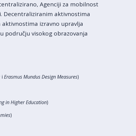
centralizirano, Agenciji za mobilnost
ji. Decentraliziranim aktivnostima
m aktivnostima izravno upravlja
i u području visokog obrazovanja
s
i
Erasmus Mundus Design Measures
)
ng in Higher Education
)
emies
)