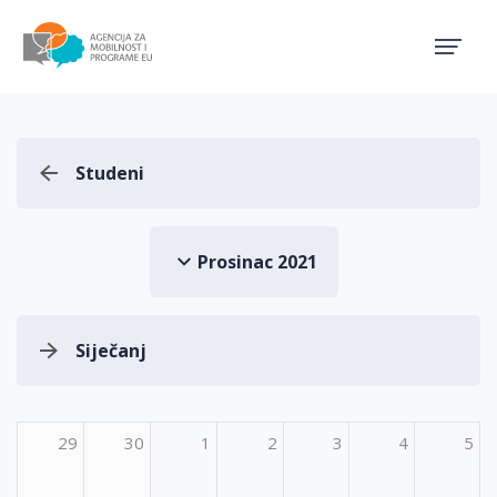
Agencija za mobilnost i pro
Studeni
Prosinac 2021
Siječanj
29
30
1
2
3
4
5