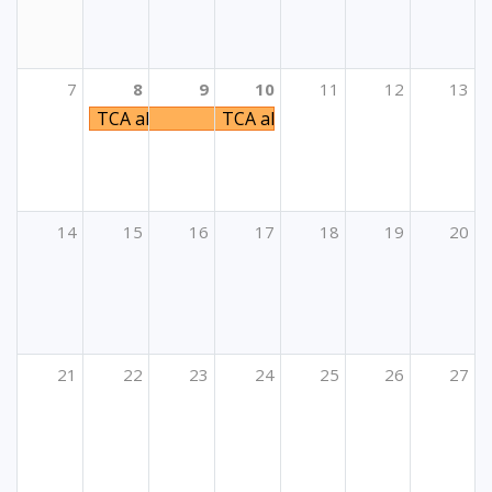
7
8
9
10
11
12
13
TCA aktivnost "Developing skills that enable be
TCA aktivnost "Developing skills
14
15
16
17
18
19
20
21
22
23
24
25
26
27