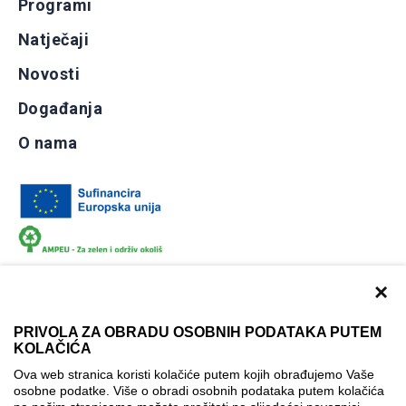
Programi
Natječaji
Novosti
Događanja
O nama
×
PRIVOLA ZA OBRADU OSOBNIH PODATAKA PUTEM
KOLAČIĆA
Dokumentacija
Uvjeti korištenja
Kontakti
Ova web stranica koristi kolačiće putem kojih obrađujemo Vaše
Izjava o pristupačnosti
osobne podatke. Više o obradi osobnih podataka putem kolačića