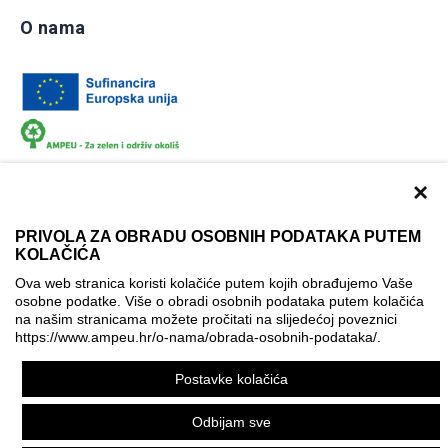
O nama
×
PRIVOLA ZA OBRADU OSOBNIH PODATAKA PUTEM
KOLAČIĆA
Dokumentacija
Uvjeti korištenja
Kontakti
Ova web stranica koristi kolačiće putem kojih obrađujemo Vaše
Izjava o pristupačnosti
osobne podatke. Više o obradi osobnih podataka putem kolačića
na našim stranicama možete pročitati na slijedećoj poveznici
Politika korištenja kolačića
Postavke kolačića
https://www.ampeu.hr/o-nama/obrada-osobnih-podataka/
.
© AMPEU, 2026.
Postavke kolačića
Ova mrežna stranica je ostvarena uz financijsku potporu
Europske komisije. Ona izražava isključivo stajalište autora
Odbijam sve
mrežne stranice i Komisija se ne može smatrati odgovornom