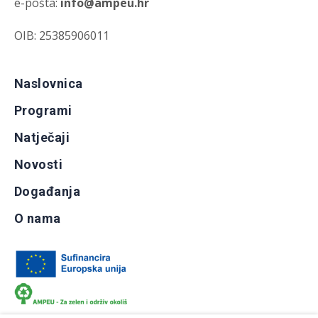
e-pošta:
info@ampeu.hr
OIB: 25385906011
Naslovnica
Programi
Natječaji
Novosti
Događanja
O nama