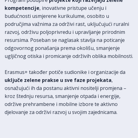
Program podupire
projekte koji razvijaju zelene
kompetencije
, inovativne pristupe učenju i
budućnosti usmjerene kurikulume, osobito u
područjima važnima za održivi rast, uključujući ruralni
razvoj, održivu poljoprivredu i upravljanje prirodnim
resursima. Poseban se naglasak stavlja na poticanje
odgovornog ponašanja prema okolišu, smanjenje
ugljičnog otiska i promicanje održivih oblika mobilnosti.
Erasmus+ također potiče sudionike i organizacije da
uključe zelene prakse u sve faze projekata
,
osnažujući ih da postanu aktivni nositelji promjena –
kroz štednju resursa, smanjenje otpada i energije,
održive prehrambene i mobilne izbore te aktivno
djelovanje za održivi razvoj u svojim zajednicama.