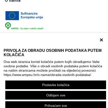
O nama
×
PRIVOLA ZA OBRADU OSOBNIH PODATAKA PUTEM
KOLAČIĆA
Dokumentacija
Uvjeti korištenja
Kontakti
Ova web stranica koristi kolačiće putem kojih obrađujemo Vaše
Izjava o pristupačnosti
osobne podatke. Više o obradi osobnih podataka putem kolačića
na našim stranicama možete pročitati na slijedećoj poveznici
Politika korištenja kolačića
Postavke kolačića
https://www.ampeu.hr/o-nama/obrada-osobnih-podataka/
.
© AMPEU, 2026.
Postavke kolačića
Ova mrežna stranica je ostvarena uz financijsku potporu
Europske komisije. Ona izražava isključivo stajalište autora
Odbijam sve
mrežne stranice i Komisija se ne može smatrati odgovornom
pri upotrebi informacija koje se na njoj nalaze.
Prihvaćam sve