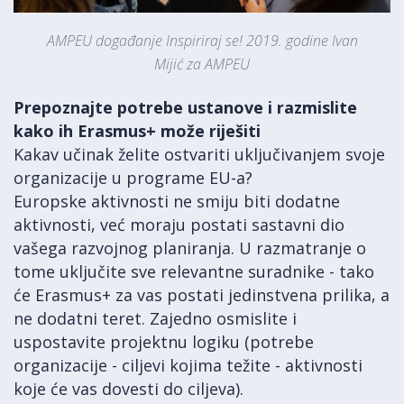
AMPEU događanje Inspiriraj se! 2019. godine Ivan
Mijić za AMPEU
Prepoznajte potrebe ustanove i razmislite
kako ih Erasmus+ može riješiti
Kakav učinak želite ostvariti uključivanjem svoje
organizacije u programe EU-a?
Europske aktivnosti ne smiju biti dodatne
aktivnosti, već moraju postati sastavni dio
vašega razvojnog planiranja. U razmatranje o
tome uključite sve relevantne suradnike - tako
će Erasmus+ za vas postati jedinstvena prilika, a
ne dodatni teret. Zajedno osmislite i
uspostavite projektnu logiku (potrebe
organizacije - ciljevi kojima težite - aktivnosti
koje će vas dovesti do ciljeva).