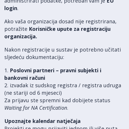
administrirati podatke, potreban vam je
EU
login
.
Ako vaša organizacija dosad nije registrirana,
potražite
Korisničke upute za registraciju
organizacija.
Nakon registracije u sustav je potrebno učitati
sljedeću dokumentaciju:
1.
Poslovni partneri – pravni subjekti i
bankovni računi
2. izvadak iz sudskog registra / registra udruga
(ne stariji od 6 mjeseci)
Za prijavu ste spremni kad dobijete status
Waiting for NA Certification
.
Upoznajte kalendar natječaja
Projekti se mogu prijaviti jednom ili više puta