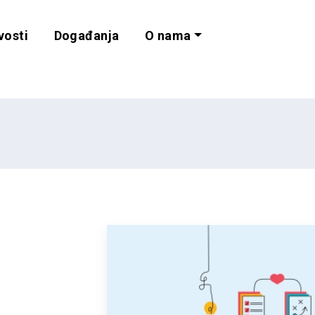
vosti
Događanja
O nama
lnost i programe 