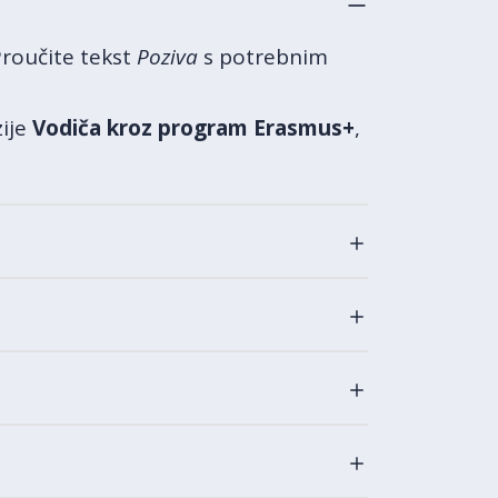
Proučite tekst
Poziva
s potrebnim
zije
Vodiča kroz program Erasmus+
,