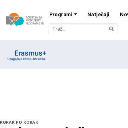
Programi
Natječaji
No
Agencija za mobi
Erasmus emblem
KORAK PO KORAK