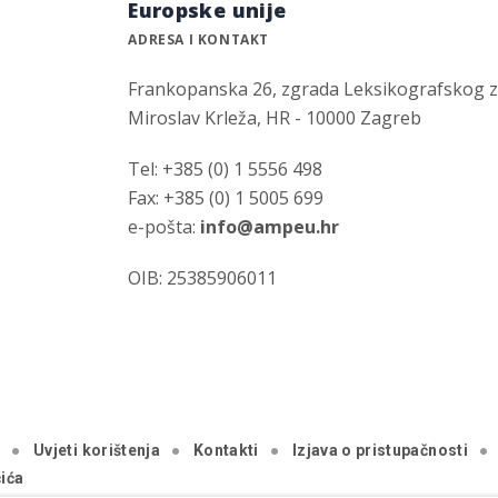
Europske unije
ADRESA I KONTAKT
Frankopanska 26, zgrada Leksikografskog 
Miroslav Krleža, HR - 10000 Zagreb
Tel: +385 (0) 1 5556 498
Fax: +385 (0) 1 5005 699
e-pošta:
info@ampeu.hr
OIB: 25385906011
a
Uvjeti korištenja
Kontakti
Izjava o pristupačnosti
ića