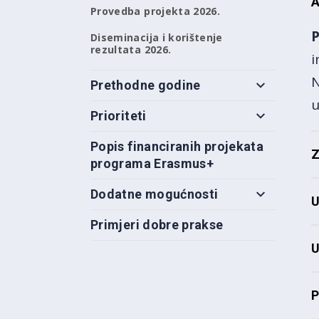
A
Provedba projekta 2026.
P
Diseminacija i korištenje
rezultata 2026.
i
N
Prethodne godine
u
Prioriteti
Popis financiranih projekata
Z
programa Erasmus+
Dodatne mogućnosti
U
Primjeri dobre prakse
U
P