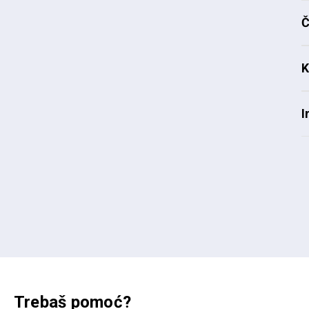
Č
K
I
Trebaš pomoć?