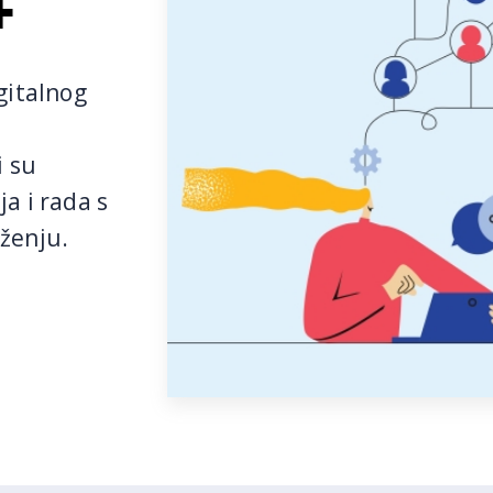
+
gitalnog
i su
a i rada s
ženju.