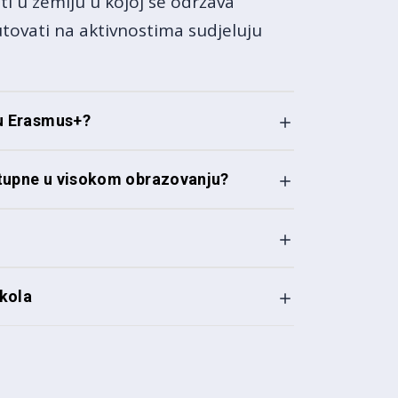
ti u zemlju u kojoj se održava
putovati na aktivnostima sudjeluju
mu Erasmus+?
stupne u visokom obrazovanju?
škola