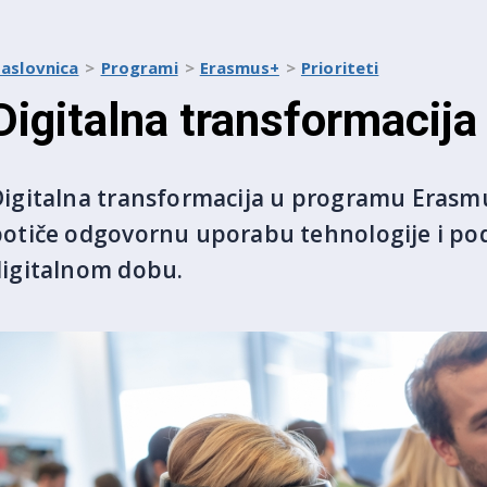
aslovnica
Programi
Erasmus+
Prioriteti
Digitalna transformacija
igitalna transformacija u programu Erasmus
potiče odgovornu uporabu tehnologije i po
digitalnom dobu.