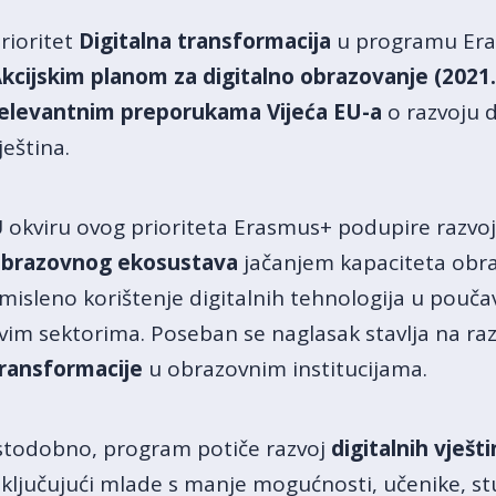
rioritet
Digitalna transformacija
u programu Eras
kcijskim planom za digitalno obrazovanje (2021.
elevantnim preporukama Vijeća EU-a
o razvoju d
ještina.
 okviru ovog prioriteta Erasmus+ podupire razvoj
brazovnog ekosustava
jačanjem kapaciteta obra
misleno korištenje digitalnih tehnologija u pouča
vim sektorima. Poseban se naglasak stavlja na ra
ransformacije
u obrazovnim institucijama.
stodobno, program potiče razvoj
digitalnih vješt
ključujući mlade s manje mogućnosti, učenike, stud