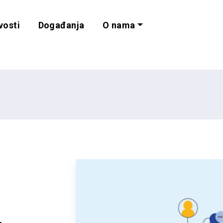
vosti
Događanja
O nama
lnost i programe 