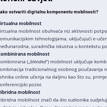
ako ostvariti digitalnu komponentu mobilnosti?
irtualna mobilnost
irtualna mobilnost obuhvaća niz aktivnosti potp
omunikacijskim tehnologijama, uključujući e-učenj
eđunarodna, suradnička iskustva u kontekstu pou
ombinirana mobilnost
ombinirana („
blended
“) mobilnost uključuje kombi
ombinacija tradicionalnog osobnog poučavanja na
ehnika online učenja na daljinu kao što su, primjeri
onferencijski pozivi.
ibridna mobilnost
ibridna mobilnost znači da dio sudionika sudjeluje