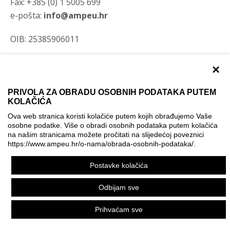
Fax: +385 (0) 1 5005 699
e-pošta:
info@ampeu.hr
OIB: 25385906011
×
Naslovnica
Programi
PRIVOLA ZA OBRADU OSOBNIH PODATAKA PUTEM
KOLAČIĆA
Natječaji
Ova web stranica koristi kolačiće putem kojih obrađujemo Vaše
osobne podatke. Više o obradi osobnih podataka putem kolačića
Novosti
na našim stranicama možete pročitati na slijedećoj poveznici
https://www.ampeu.hr/o-nama/obrada-osobnih-podataka/
.
Događanja
Postavke kolačića
O nama
Odbijam sve
Prihvaćam sve