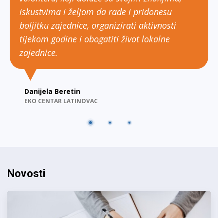
iskustvima i željom da rade i pridonesu
boljitku zajednice, organizirati aktivnosti
tijekom godine i obogatiti život lokalne
zajednice.
Goran Biličić, Info zona
Danijela Beretin
EKO CENTAR LATINOVAC
Hana Galogaža Lanča
CTK RIJEKA
Novosti